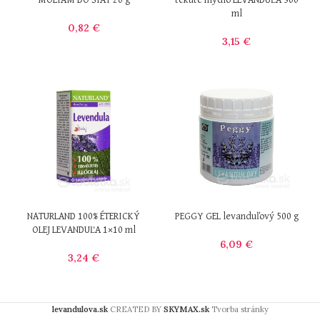
MOLIAM DO ŠIAT 20 g
tekuté mydlo LEVANDUĽA 300
ml
0,82
€
3,15
€
NATURLAND 100% ÉTERICKÝ
PEGGY GEL levanduľový 500 g
OLEJ LEVANDUĽA 1×10 ml
6,09
€
3,24
€
levandulova.sk
CREATED BY
SKYMAX.sk
Tvorba stránky