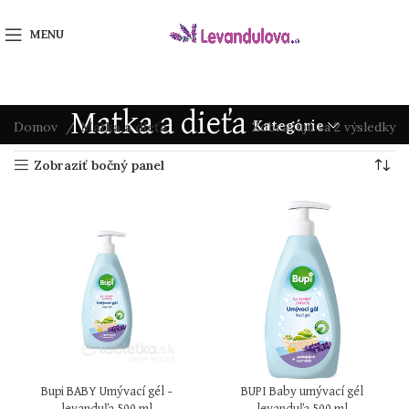
MENU
Matka a dieťa
Kategórie
Domov
Matka a dieťa
Zobrazujú sa 2 výsledky
Zobraziť bočný panel
Bupi BABY Umývací gél –
BUPI Baby umývací gél