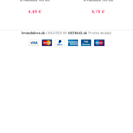
levanduľa 500 ml
levanduľa 500 ml
4,49
€
6,79
€
levandulova.sk
CREATED BY
SKYMAX.sk
Tvorba stránky