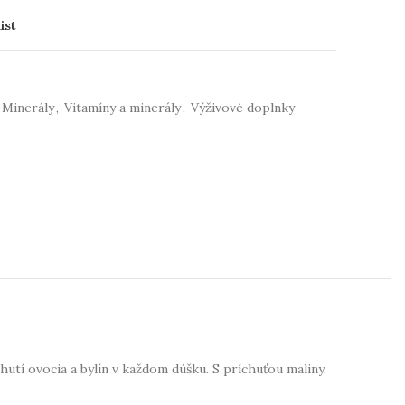
ist
Minerály
,
Vitamíny a minerály
,
Výživové doplnky
utí ovocia a bylín v každom dúšku. S príchuťou maliny,