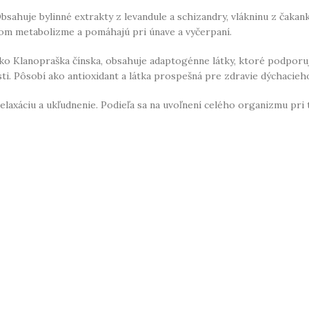
Obsahuje bylinné extrakty z levandule a schizandry, vlákninu z čakan
kom metabolizme a pomáhajú pri únave a vyčerpaní.
ko Klanopraška čínska, obsahuje adaptogénne látky, ktoré podporuj
sti. Pôsobí ako antioxidant a látka prospešná pre zdravie dýchacie
relaxáciu a ukľudnenie. Podieľa sa na uvoľnení celého organizmu pr