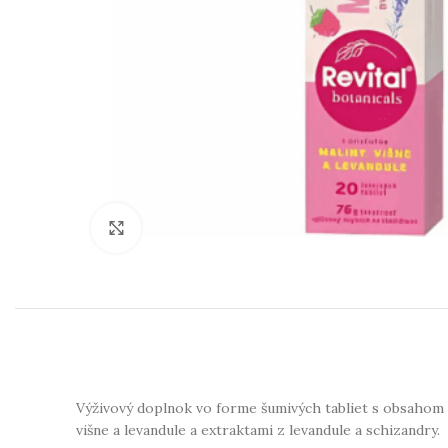
Klikni na zväčšenie
Výživový doplnok vo forme šumivých tabliet s obsahom m
višne a levandule a extraktami z levandule a schizandry.