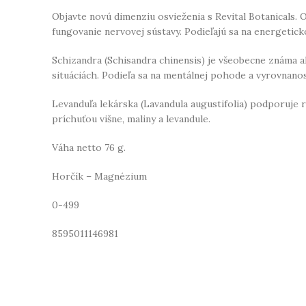
Objavte novú dimenziu osvieženia s Revital Botanicals. 
fungovanie nervovej sústavy. Podieľajú sa na energetic
Schizandra (Schisandra chinensis) je všeobecne známa a
situáciách. Podieľa sa na mentálnej pohode a vyrovnano
Levanduľa lekárska (Lavandula augustifolia) podporuje 
príchuťou višne, maliny a levandule.
Váha netto 76 g.
Horčík – Magnézium
0-499
8595011146981