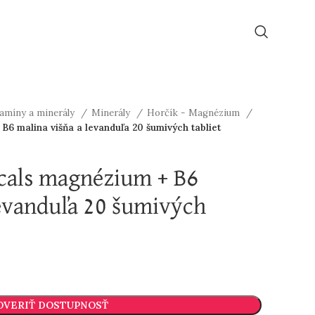
tamíny a minerály
Minerály
Horčík - Magnézium
6 malina višňa a levanduľa 20 šumivých tabliet
cals magnézium + B6
levanduľa 20 šumivých
OVERIŤ DOSTUPNOSŤ