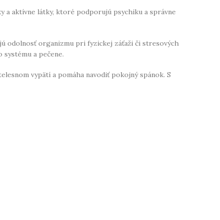
ky a aktívne látky, ktoré podporujú psychiku a správne
ú odolnosť organizmu pri fyzickej záťaži či stresových
ho systému a pečene.
i telesnom vypätí a pomáha navodiť pokojný spánok. S