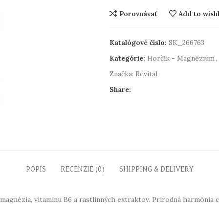
Porovnávať
Add to wishl
Katalógové číslo:
SK_266763
Kategórie:
Horčík - Magnézium
,
Značka:
Revital
Share:
POPIS
RECENZIE (0)
SHIPPING & DELIVERY
agnézia, vitamínu B6 a rastlinných extraktov. Prírodná harmónia ch