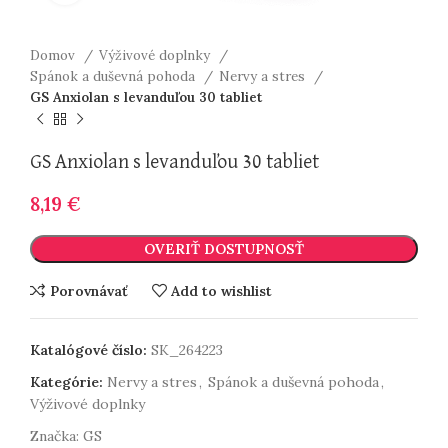
Domov
Výživové doplnky
Spánok a duševná pohoda
Nervy a stres
GS Anxiolan s levanduľou 30 tabliet
GS Anxiolan s levanduľou 30 tabliet
8,19
€
OVERIŤ DOSTUPNOSŤ
Porovnávať
Add to wishlist
Katalógové číslo:
SK_264223
Kategórie:
Nervy a stres
,
Spánok a duševná pohoda
,
Výživové doplnky
Značka:
GS