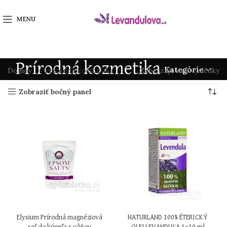
MENU
Prírodná kozmetika
Kategórie
Domov
Prírodná kozmetika
Zobrazujú sa 2 výsledky
Zobraziť bočný panel
Elysium Prírodná magnéziová
NATURLAND 100% ÉTERICKÝ