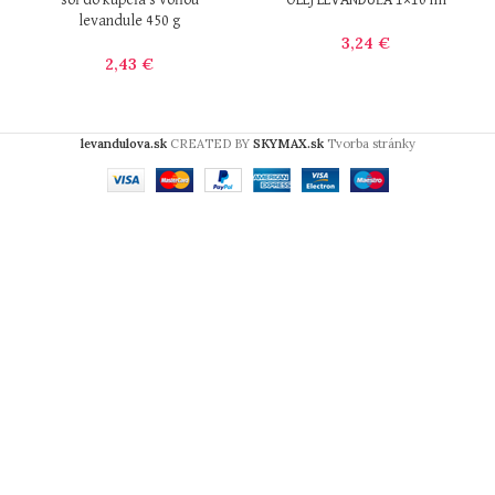
soľ do kúpeľa s vôňou
OLEJ LEVANDUĽA 1×10 ml
levandule 450 g
3,24
€
2,43
€
levandulova.sk
CREATED BY
SKYMAX.sk
Tvorba stránky