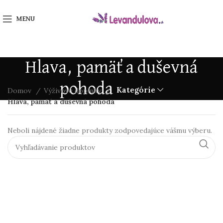
MENU
Hlava, pamäť a duševná
pohoda
Kategórie
Domov
Výživové doplnky
Hlava, pamäť a duševná pohoda
Neboli nájdené žiadne produkty zodpovedajúce vášmu výberu.