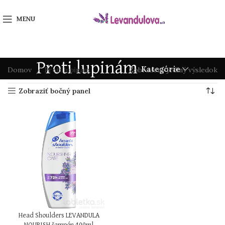
MENU
Proti lupinám
Kategórie
Domov
Proti lupinám
Zobrazený jediný výsledok
Zobraziť bočný panel
Head Shoulders LEVANDULA