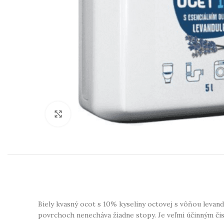
Klikni na zväčšenie
Biely kvasný ocot s 10% kyseliny octovej s vôňou levan
povrchoch nenecháva žiadne stopy. Je veľmi účinným či