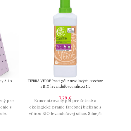
y 6 1 x 1
TIERRA VERDE Prací gél z mydlových orechov
s BIO levanduľovou silicou 1 L
7,79
€
ený pre
Koncentrovaný gél pre šetrné a
ženie s
ekologické pranie farebnej bielizne s
ule.
vôňou BIO levanduľovej silice. Silnejší
ld Brew,
účinok zaisťuje vyšší podiel prírodných