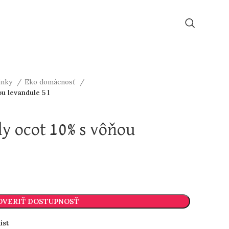
linky
Eko domácnosť
 levandule 5 l
y ocot 10% s vôňou
OVERIŤ DOSTUPNOSŤ
ist