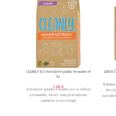
CLEANLY ECO Avivážové pásiky levander 64
LEROS Č
ks
Bylinná
7,39
€
Avivážové pásiky Cleanly eco s vôňou
ktorá
Levandule, ktoré vám prirodzene
navoden
zmäkčia a rozvoňajú
bielizeň. Sú praktickou alternatívou k
bežným avivážam. 64 pásikov