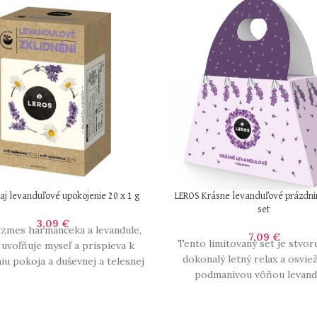
aj levanduľové upokojenie 20 x 1 g
LEROS Krásne levanduľové prázdnin
set
3,09
€
 zmes harmančeka a levandule,
7,09
€
Tento limitovaný set je stvor
 uvoľňuje myseľ a prispieva k
dokonalý letný relax a osvie
iu pokoja a duševnej a telesnej
podmanivou vôňou levand
harmónie. Bylinná čajová
Kombinácia bylinného čaju Co