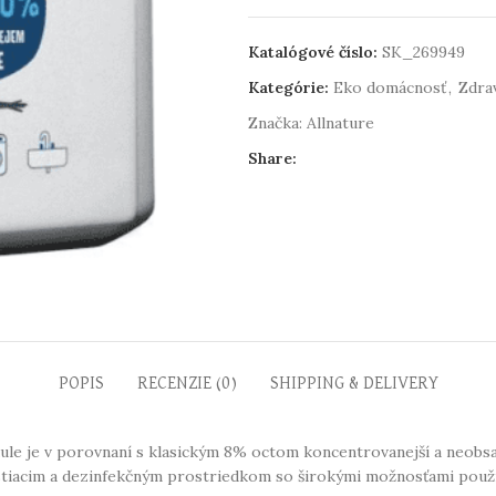
Katalógové číslo:
SK_269949
Kategórie:
Eko domácnosť
,
Zdrav
Značka:
Allnature
Share:
POPIS
RECENZIE (0)
SHIPPING & DELIVERY
dule je v porovnaní s klasickým 8% octom koncentrovanejší a neobsa
stiacim a dezinfekčným prostriedkom so širokými možnosťami použi