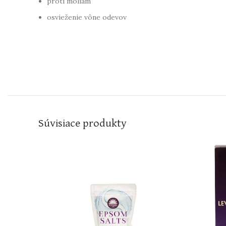
proti moliam
osvieženie vône odevov
Súvisiace produkty