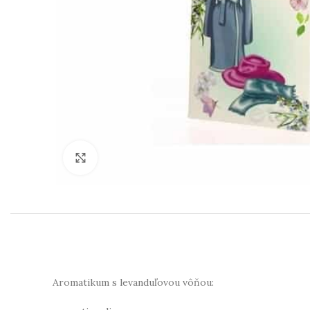
Klikni na zväčšenie
Aromatikum s levanduľovou vôňou: