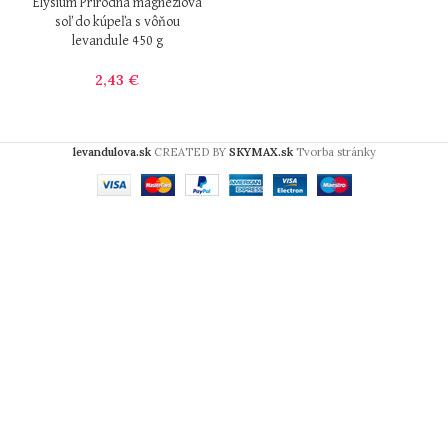
Elysium Prírodná magnéziová
soľ do kúpeľa s vôňou
levandule 450 g
2,43
€
levandulova.sk
CREATED BY
SKYMAX.sk
Tvorba stránky