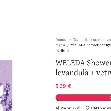
Domov
Kozmetika a starostlivos
Mydlá
WELEDA Shower bar bylin
WELEDA Shower 
levanduľa + veti
5,39
€
Porovnávať
Add to wishl