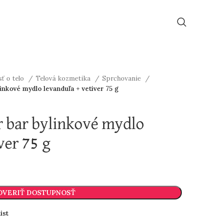
ť o telo
Telová kozmetika
Sprchovanie
kové mydlo levanduľa + vetiver 75 g
bar bylinkové mydlo
ver 75 g
OVERIŤ DOSTUPNOSŤ
ist