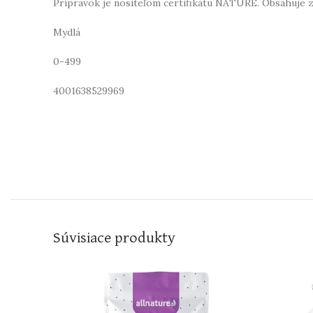
Prípravok je nositeľom certifikátu NATURE. Obsahuje zl
Mydlá
0-499
4001638529969
Súvisiace produkty