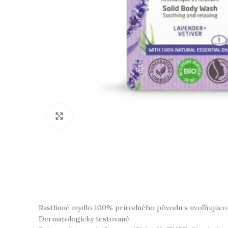
Klikni na zväčšenie
Rastlinné mydlo 100% prírodného pôvodu s uvoľňujúcou 
Dermatologicky testované.