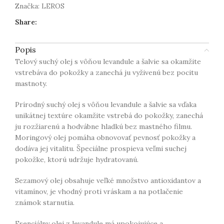
Značka:
LEROS
Share:
Popis
Telový suchý olej s vôňou levandule a šalvie sa okamžite
vstrebáva do pokožky a zanechá ju vyživenú bez pocitu
mastnoty.
Prírodný suchý olej s vôňou levandule a šalvie sa vďaka
unikátnej textúre okamžite vstrebá do pokožky, zanechá
ju rozžiarenú a hodvábne hladkú bez mastného filmu.
Moringový olej pomáha obnovovať pevnosť pokožky a
dodáva jej vitalitu. Špeciálne prospieva veľmi suchej
pokožke, ktorú udržuje hydratovanú.
Sezamový olej obsahuje veľké množstvo antioxidantov a
vitamínov, je vhodný proti vráskam a na potlačenie
známok starnutia.
Esenciálny olej z levandule má upokojujúce a