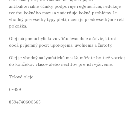
antibakteriálne účinky, podporuje regeneráciu, redukuje
tvorbu kožného mazu a zmierňuje kožné problémy. Je
vhodný pre všetky typy pleti, ocení ju predovšetkým zrelá
pokožka.
Olej má jemnú bylinkovú vôňu levandule a šalvie, ktorá
dodá príjemný pocit upokojenia, uvoľnenia a čistoty.
Olej je vhodný na lymfatickú masáž, môžete ho tiež votrieť
do končekov vlasov alebo nechtov pre ich vyživenie.
Telové oleje
0-499
8594740600665