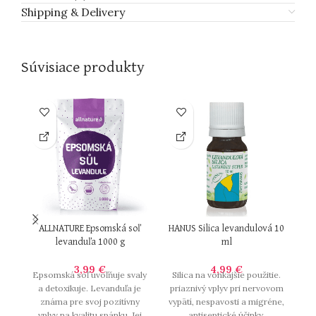
Shipping & Delivery
Súvisiace produkty
ALLNATURE Epsomská soľ
HANUS Silica levandulová 10
J
levanduľa 1000 g
ml
3,99
€
4,99
€
Epsomská soľ uvoľňuje svaly
Silica na vonkajšie použitie.
Je
a detoxikuje. Levanduľa je
priaznivý vplyv pri nervovom
známa pre svoj pozitívny
vypätí, nespavosti a migréne,
vplyv na kvalitu spánku. Jej
antiseptické účinky,
t