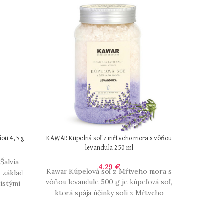
iou 4,5 g
KAWAR Kupelná soľ z mŕtveho mora s vôňou
LEROS Hy
levandula 250 ml
Šalvia
4,29
€
Kawar Kúpeľová soľ z Mŕtveho mora s
Prírod
 základ
vôňou levandule 500 g je kúpeľová soľ,
vôňou le
čistými
ktorá spája účinky soli z Mŕtveho
a se
ndule a
po