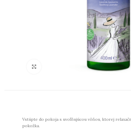
Klikni na zväčšenie
Vstúpte do pokoja s uvoľňujúcou vôňou, ktorej relaxačn
pokožka.