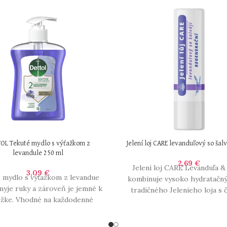
OL Tekuté mydlo s výťažkom z
Jelení loj CARE levanduľový so šalv
levandule 250 ml
2,69
€
Jelení loj CARE Levanduľa & 
3,09
€
 mydlo s výťažkom z levandue
kombinuje vysoko hydratačný
myje ruky a zároveň je jemné k
tradičného Jelenieho loja s 
žke. Vhodné na každodenné
prírodnými extraktmi z leva
použitie. Mydlá