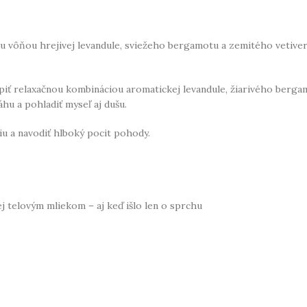
u vôňou hrejivej levandule, sviežeho bergamotu a zemitého vetive
iť relaxačnou kombináciou aromatickej levandule, žiarivého bergam
hu a pohladiť myseľ aj dušu.
u a navodiť hlboký pocit pohody.
 telovým mliekom – aj keď išlo len o sprchu