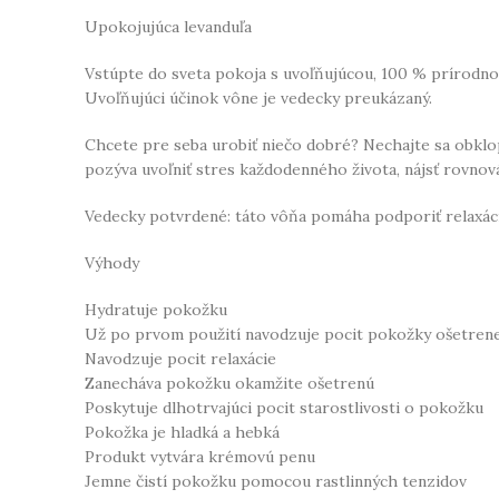
Upokojujúca levanduľa
Vstúpte do sveta pokoja s uvoľňujúcou, 100 % prírodno
Uvoľňujúci účinok vône je vedecky preukázaný.
Chcete pre seba urobiť niečo dobré? Nechajte sa obklop
pozýva uvoľniť stres každodenného života, nájsť rovnová
Vedecky potvrdené: táto vôňa pomáha podporiť relaxáci
Výhody
Hydratuje pokožku
Už po prvom použití navodzuje pocit pokožky ošetrenej
Navodzuje pocit relaxácie
Zanecháva pokožku okamžite ošetrenú
Poskytuje dlhotrvajúci pocit starostlivosti o pokožku
Pokožka je hladká a hebká
Produkt vytvára krémovú penu
Jemne čistí pokožku pomocou rastlinných tenzidov