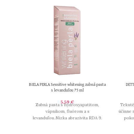
BIELA PERLA Sensitive whitening zubná pasta
DETT
s levanduľou 75 ml
5,59
€
Zubná pasta s hydroxyapatitom,
Tekuté
vápnikom, fluórom a s
účinne 
levanduľou..Nízka abrazivita RDA 9.
poko
Bieliaca pasta vhodná pre citlivé zuby,
ochraňuje pred