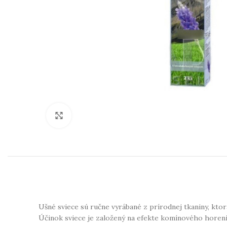
Klikni na zväčšenie
Ušné sviece sú ručne vyrábané z prírodnej tkaniny, kto
Účinok sviece je založený na efekte komínového horenia