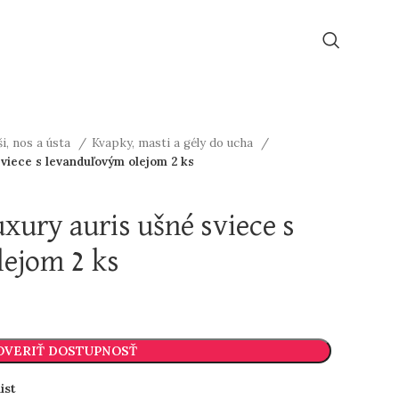
ši, nos a ústa
Kvapky, masti a gély do ucha
iece s levanduľovým olejom 2 ks
ury auris ušné sviece s
ejom 2 ks
OVERIŤ DOSTUPNOSŤ
ist