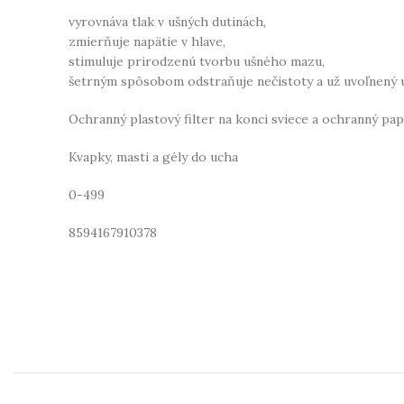
vyrovnáva tlak v ušných dutinách,
zmierňuje napätie v hlave,
stimuluje prirodzenú tvorbu ušného mazu,
šetrným spôsobom odstraňuje nečistoty a už uvoľnený 
Ochranný plastový filter na konci sviece a ochranný pa
Kvapky, masti a gély do ucha
0-499
8594167910378