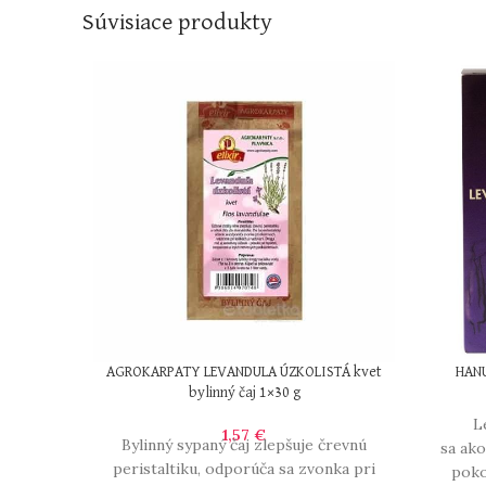
Súvisiace produkty
AGROKARPATY LEVANDULA ÚZKOLISTÁ kvet
HAN
bylinný čaj 1×30 g
L
1,57
€
Bylinný sypaný čaj zlepšuje črevnú
sa ako
peristaltiku, odporúča sa zvonka pri
poko