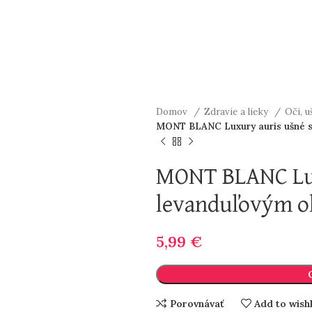
Domov
Zdravie a lieky
Oči, u
MONT BLANC Luxury auris ušné sv
MONT BLANC Lux
levanduľovým ol
5,99
€
Porovnávať
Add to wishl