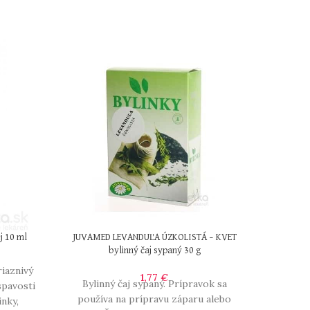
 10 ml
JUVAMED LEVANDUĽA ÚZKOLISTÁ – KVET
MONT B
bylinný čaj sypaný 30 g
l
riaznivý
1,77
€
Bylinný čaj sypaný. Prípravok sa
Kozm
spavosti
používa na prípravu záparu alebo
pravide
inky,