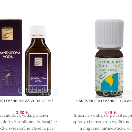
US LEVANDUĽOVÁ VODA 100 ml
HANUS SILICA LEVANDULOVÁ olej
3,68
€
4,29
€
evanduľová voda: používa
Silica na vonkajšie použitie. p
 pleťové tonikum, dodávajúce
vplyv pri nervovom vypätí, ne
žke sviežosť, je vhodná pre
a migréne, antiseptické úč